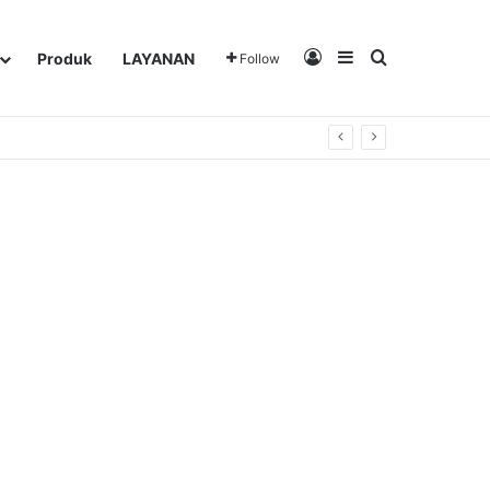
Log In
Sidebar
Search for
Produk
LAYANAN
Follow