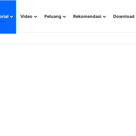
orial
Video
Peluang
Rekomendasi
Download
Performa Optimal untuk Bisnis Anda