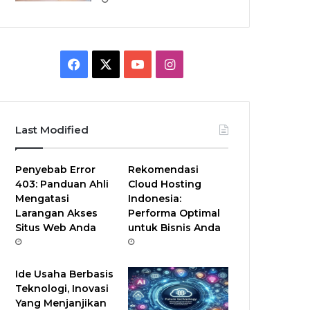
F
X
Y
I
a
o
n
c
u
s
Last Modified
e
T
t
Penyebab Error
Rekomendasi
b
u
a
403: Panduan Ahli
Cloud Hosting
Mengatasi
Indonesia:
o
b
g
Larangan Akses
Performa Optimal
Situs Web Anda
untuk Bisnis Anda
o
e
r
k
a
Ide Usaha Berbasis
m
Teknologi, Inovasi
Yang Menjanjikan