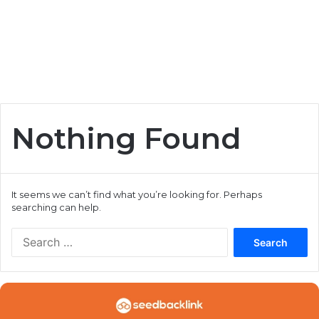
Nothing Found
It seems we can’t find what you’re looking for. Perhaps
searching can help.
S
e
a
r
c
h