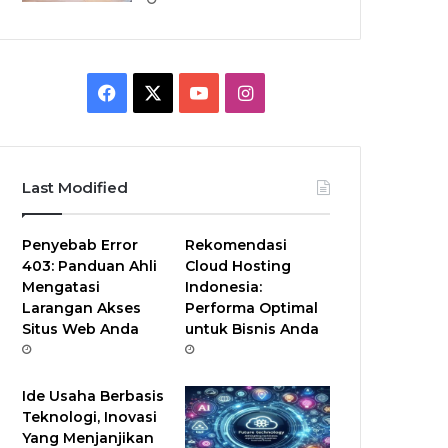
F
X
Y
I
a
o
n
c
u
s
Last Modified
e
T
t
Penyebab Error
Rekomendasi
b
u
a
403: Panduan Ahli
Cloud Hosting
Mengatasi
Indonesia:
o
b
g
Larangan Akses
Performa Optimal
Situs Web Anda
untuk Bisnis Anda
o
e
r
k
a
Ide Usaha Berbasis
m
Teknologi, Inovasi
Yang Menjanjikan