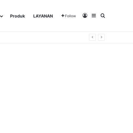
Log In
Sidebar
Search for
Produk
LAYANAN
Follow