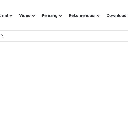
orial
Video
Peluang
Rekomendasi
Download
Performa Optimal untuk Bisnis Anda