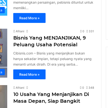
memenangkan persaingan, pebisnis dituntut untuk
memiliki…
ta
Read More »
Afriani
0
331
Bisnis Yang MENJANJIKAN, 9
Peluang Usaha Potensial
Cibisnis.com – Bisnis yang menjanjikan bukan
hanya sekadar impian, tetapi peluang nyata yang
menanti untuk diraih. Di era yang serba…
ta
Read More »
Afriani
0
348
10 Usaha Yang Menjanjikan Di
Masa Depan, Siap Bangkit