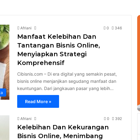
Afriani
0
346
Manfaat Kelebihan Dan
Tantangan Bisnis Online,
Menyiapkan Strategi
Komprehensif
Cibisnis.com – Di era digital yang semakin pesat,
bisnis online menjanjikan segudang manfaat dan
keuntungan. Dari jangkauan pasar yang lebih…
ta
Read More »
Afriani
0
392
Kelebihan Dan Kekurangan
Bisnis Online, Menimbang