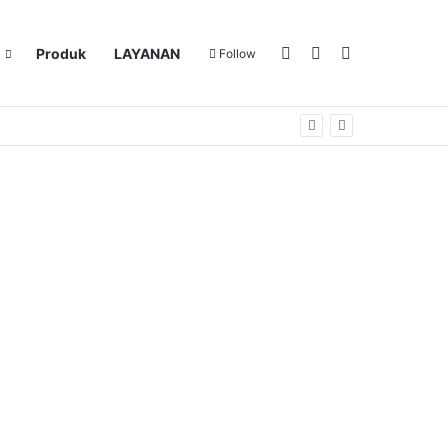
Log In
Sidebar
Search for
Produk
LAYANAN
Follow