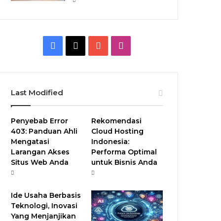
F
X
Y
I
a
o
n
c
u
s
Last Modified
e
T
t
Penyebab Error
Rekomendasi
b
u
a
403: Panduan Ahli
Cloud Hosting
Mengatasi
Indonesia:
o
b
g
Larangan Akses
Performa Optimal
Situs Web Anda
untuk Bisnis Anda
o
e
r
k
a
Ide Usaha Berbasis
m
Teknologi, Inovasi
Yang Menjanjikan