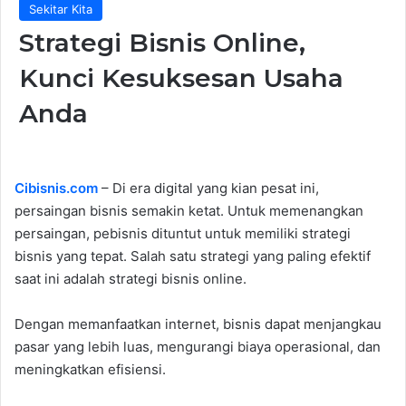
Sekitar Kita
Strategi Bisnis Online,
Kunci Kesuksesan Usaha
Anda
Cibisnis.com
– Di era digital yang kian pesat ini,
persaingan bisnis semakin ketat. Untuk memenangkan
persaingan, pebisnis dituntut untuk memiliki strategi
bisnis yang tepat. Salah satu strategi yang paling efektif
saat ini adalah strategi bisnis online.
Dengan memanfaatkan internet, bisnis dapat menjangkau
pasar yang lebih luas, mengurangi biaya operasional, dan
meningkatkan efisiensi.