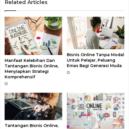
Related Articles
u
s
a
O
n
n
g
l
U
i
s
n
a
e
h
,
a
S
Bisnis Online Tanpa Modal
P
t
Untuk Pelajar, Peluang
Manfaat Kelebihan Dan
o
r
Emas Bagi Generasi Muda
Tantangan Bisnis Online,
t
a
Menyiapkan Strategi
e
t
Komprehensif
n
e
s
g
i
i
a
U
l
n
t
u
k
Tantangan Bisnis Online,