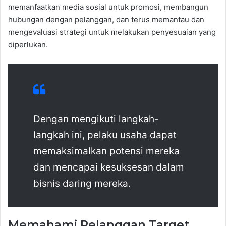
memanfaatkan media sosial untuk promosi, membangun
hubungan dengan pelanggan, dan terus memantau dan
mengevaluasi strategi untuk melakukan penyesuaian yang
diperlukan.
Dengan mengikuti langkah-
langkah ini, pelaku usaha dapat
memaksimalkan potensi mereka
dan mencapai kesuksesan dalam
bisnis daring mereka.
Memahami Pelanggan Target