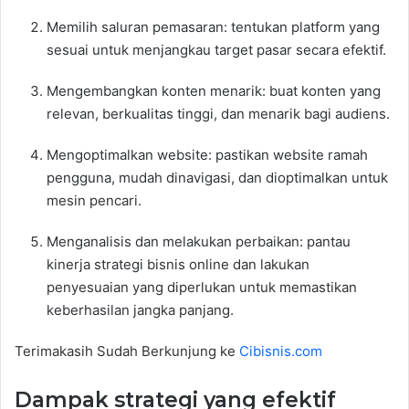
Memilih saluran pemasaran: tentukan platform yang
sesuai untuk menjangkau target pasar secara efektif.
Mengembangkan konten menarik: buat konten yang
relevan, berkualitas tinggi, dan menarik bagi audiens.
Mengoptimalkan website: pastikan website ramah
pengguna, mudah dinavigasi, dan dioptimalkan untuk
mesin pencari.
Menganalisis dan melakukan perbaikan: pantau
kinerja strategi bisnis online dan lakukan
penyesuaian yang diperlukan untuk memastikan
keberhasilan jangka panjang.
Terimakasih Sudah Berkunjung ke
Cibisnis.com
Dampak strategi yang efektif