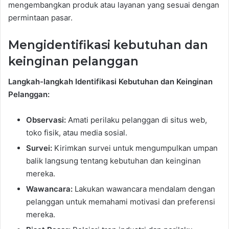
mengembangkan produk atau layanan yang sesuai dengan
permintaan pasar.
Mengidentifikasi kebutuhan dan
keinginan pelanggan
Langkah-langkah Identifikasi Kebutuhan dan Keinginan
Pelanggan:
Observasi:
Amati perilaku pelanggan di situs web,
toko fisik, atau media sosial.
Survei:
Kirimkan survei untuk mengumpulkan umpan
balik langsung tentang kebutuhan dan keinginan
mereka.
Wawancara:
Lakukan wawancara mendalam dengan
pelanggan untuk memahami motivasi dan preferensi
mereka.