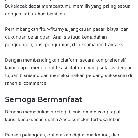
Bukalapak dapat membantumu memilih yang paling sesuai
dengan kebutuhan bisnismu.
Pertimbangkan fitur-fiturnya, jangkauan pasar, biaya, dan
dukungan pelanggan. Analisis juga kemudahan
penggunaan, opsi pengiriman, dan keamanan transaksi.
Dengan membandingkan platform secara komprehensif,
kamu dapat mengidentifikasi platform yang selaras dengan
tujuan bisnismu dan memaksimalkan peluang suksesmu di
ranah e-commerce.
Semoga Bermanfaat
Dengan memadukan strategi bisnis online yang tepat,
kunci kesuksesan usaha Anda semakin terbuka lebar.
Pahami pelanggan, optimalkan digital marketing, dan