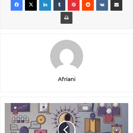
Print
Afriani
B
i
s
n
i