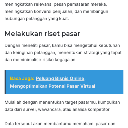
meningkatkan relevansi pesan pemasaran mereka,
meningkatkan konversi penjualan, dan membangun
hubungan pelanggan yang kuat.
Melakukan riset pasar
Dengan meneliti pasar, kamu bisa mengetahui kebutuhan
dan keinginan pelanggan, menentukan strategi yang tepat,
dan meminimalisir risiko kegagalan.
Baca Juga:
Peluang Bisnis Online,
Mengoptimalkan Potensi Pasar Virtual
Mulailah dengan menentukan target pasarmu, kumpulkan
data dari survei, wawancara, atau analisa kompetitor.
Data tersebut akan membantumu memahami pasar dan